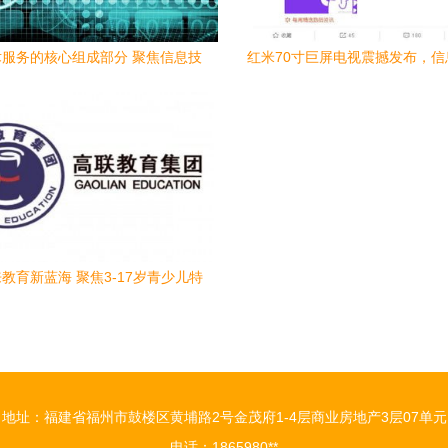
服务的核心组成部分 聚焦信息技
红米70寸巨屏电视震撼发布，信
术咨询服务
询服务引领智能家居新体
教育新蓝海 聚焦3-17岁青少儿特
色教育加盟机遇
地址：福建省福州市鼓楼区黄埔路2号金茂府1-4层商业房地产3层07单元
电话：1865980**